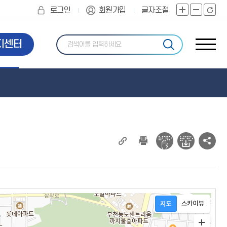
로그인
회원가입
글자조절
화
화
화
면
면
면
확
축
초
지센터
사
대
소
기
이
화
트
맵
현
소
재
셜
페
네
이
트
지
워
주
크
소
공