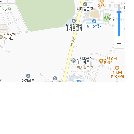
복
유
사
보
기