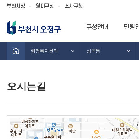
부천시청
원미구청
소사구청
구청안내
민원
행정복지센터
성곡동
오시는길