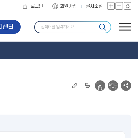
로그인
회원가입
글자조절
화
화
화
면
면
면
확
축
초
지센터
사
대
소
기
이
화
트
맵
현
소
재
셜
페
네
이
트
지
워
주
크
소
공