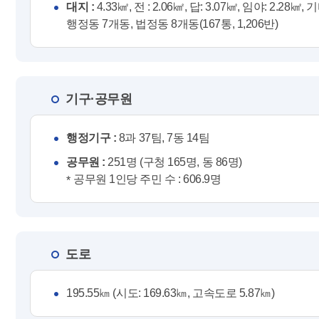
대지 :
4.33㎢, 전 : 2.06㎢, 답: 3.07㎢, 임야: 2.28㎢, 
행정동 7개동, 법정동 8개동(167통, 1,206반)
기구·공무원
행정기구 :
8과 37팀, 7동 14팀
공무원 :
251명 (구청 165명, 동 86명)
공무원 1인당 주민 수 : 606.9명
도로
195.55㎞ (시도: 169.63㎞, 고속도로 5.87㎞)